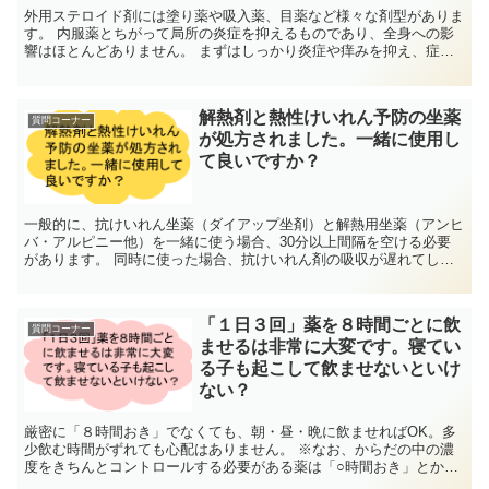
外用ステロイド剤には塗り薬や吸入薬、目薬など様々な剤型がありま
す。 内服薬とちがって局所の炎症を抑えるものであり、全身への影
響はほとんどありません。 まずはしっかり炎症や痒みを抑え、症状
が落ち着いてきたら徐々に優しい薬に切り替...
解熱剤と熱性けいれん予防の坐薬
質問コーナー
が処方されました。一緒に使用し
て良いですか？
一般的に、抗けいれん坐薬（ダイアップ坐剤）と解熱用坐薬（アンヒ
バ・アルピニー他）を一緒に使う場合、30分以上間隔を空ける必要
があります。 同時に使った場合、抗けいれん剤の吸収が遅れてしま
い、けいれん予防の効果が弱くなる可能性がありま...
「１日３回」薬を８時間ごとに飲
質問コーナー
ませるは非常に大変です。寝てい
る子も起こして飲ませないといけ
ない？
厳密に「８時間おき」でなくても、朝・昼・晩に飲ませればOK。多
少飲む時間がずれても心配はありません。 ※なお、からだの中の濃
度をきちんとコントロールする必要がある薬は「○時間おき」とか
「○時服用」と指示されてます。 この場合は...