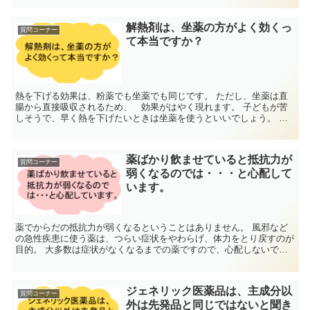
解熱剤は、坐薬の方がよく効くっ
質問コーナー
て本当ですか？
熱を下げる効果は、粉薬でも坐薬でも同じです。 ただし、坐薬は直
腸から直接吸収されるため、 効果がはやく現れます。 子どもが苦
しそうで、早く熱を下げたいときは坐薬を使うといいでしょう。 ま
た、粉薬を上手にのめない時にも、坐...
薬ばかり飲ませていると抵抗力が
質問コーナー
弱くなるのでは・・・と心配して
います。
薬でからだの抵抗力が弱くなるということはありません。 風邪など
の急性疾患に使う薬は、つらい症状をやわらげ、体力をとり戻すのが
目的。 大多数は症状がなくなるまでの薬ですので、心配しないでく
ださい。 ※問題があるとすれば、抗...
ジェネリック医薬品は、主成分以
質問コーナー
外は先発品と同じではないと聞き